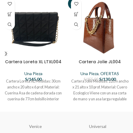
-16%
Cartera Loreta XL LTXL004
Cartera Jolie JL004
Una Pieza
Una Pieza
,
OFERTAS
S/
145.00
S/
130.00
S/
155.00
Cartera Loreta XL Medidas: 30cm
Cartera Jolie Medidas: 22cm ancho
ancho x 20 alto x 6 prof. Material:
x 21 alto x 10 prof. Material: Cuero
Cuerina Asa de cadena dorada con
Ecologico Viene con un asa corta
cuerina de 77cm bolsillo interior
de mano y un asa larga regulable
pequeño
de 1.45cm con bolsillo interno con
cierre cadena de adorno, de
fantasía de plástico dorada
Venice
Universal