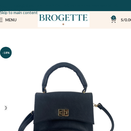
ENVÍO GRATIS A LIMA Y CALLAO por compras mayores a S/150
Skip to navigation
Skip to main content
0
MENU
S/
0.0
-18%