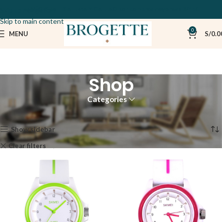
ENVÍO GRATIS A LIMA Y CALLAO por compras mayores a S/150
Skip to navigation
Skip to main content
0
MENU
S/
0.0
Shop
Categories
Inicio
Shop
Mostrando los 3 resultados
Show sidebar
Clear filters
SKMEI