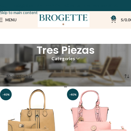
ENVÍO GRATIS A LIMA Y CALLAO por compras mayores a S/150
Skip to navigation
Skip to main content
0
MENU
S/
0.0
Tres Piezas
Categories
Inicio
CARTERAS
Tres Piezas
Mostrando los 7 resultados
Show sidebar
-40%
-40%