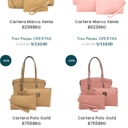
Cartera Marco Xenia
Cartera Marco Xenia
B2998BG
B6236RD
Tres Piezas
,
OFERTAS
Tres Piezas
,
OFERTAS
S/
110.00
S/
110.00
S/
184.00
S/
184.00
-40%
-30%
Cartera Polo Gold
Cartera Polo Gold
B7558BG
B7558RD