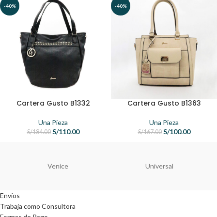
-40%
-40%
Cartera Gusto B1332
Cartera Gusto B1363
Una Pieza
Una Pieza
S/
110.00
S/
100.00
S/
184.00
S/
167.00
Venice
Universal
Envíos
Trabaja como Consultora
Formas de Pago