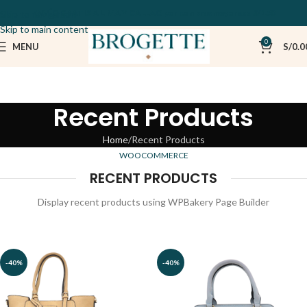
ENVÍO GRATIS A LIMA Y CALLAO por compras mayores a S/150
Skip to navigation
Skip to main content
0
MENU
S/
0.0
Recent Products
Home
Recent Products
WOOCOMMERCE
RECENT PRODUCTS
Display recent products using WPBakery Page Builder
-40%
-40%