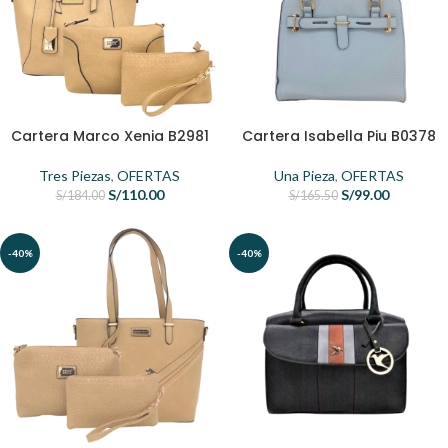
Cartera Marco Xenia B2981
Cartera Isabella Piu B0378
Tres Piezas
,
OFERTAS
Una Pieza
,
OFERTAS
S/
110.00
S/
99.00
S/
184.00
S/
165.50
-40%
-40%