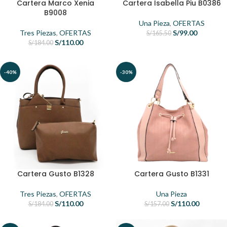
Cartera Marco Xenia
Cartera Isabella Piu B0386
B9008
Una Pieza
,
OFERTAS
Tres Piezas
,
OFERTAS
S/
99.00
S/
165.50
S/
110.00
S/
184.00
-40%
-30%
Cartera Gusto B1328
Cartera Gusto B1331
Tres Piezas
,
OFERTAS
Una Pieza
S/
110.00
S/
110.00
S/
184.00
S/
157.00