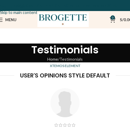
ENVÍO GRATIS A LIMA Y CALLAO por compras mayores a S/150
Skip to navigation
Skip to main content
0
MENU
S/
0.0
Testimonials
Home
Testimonials
XTEMOS ELEMENT
USER'S OPINIONS STYLE DEFAULT