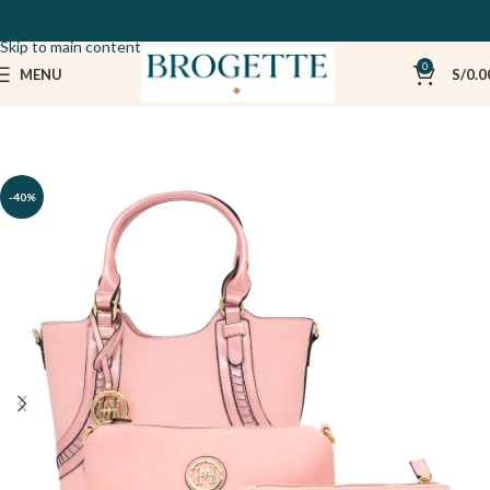
ENVÍO GRATIS A LIMA Y CALLAO por compras mayores a S/150
Skip to navigation
Skip to main content
0
MENU
S/
0.0
-40%