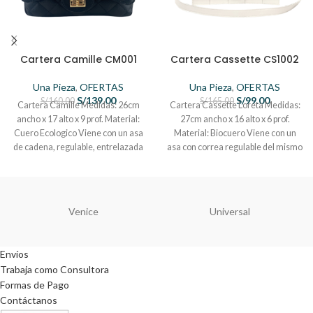
Cartera Camille CM001
Cartera Cassette CS1002
Una Pieza
,
OFERTAS
Una Pieza
,
OFERTAS
S/
139.00
S/
99.00
S/
160.00
S/
165.00
Cartera Camille Medidas: 26cm
Cartera Cassette Loreta Medidas:
ancho x 17 alto x 9 prof. Material:
27cm ancho x 16 alto x 6 prof.
Cuero Ecologico Viene con un asa
Material: Biocuero Viene con un
de cadena, regulable, entrelazada
asa con correa regulable del mismo
con cuero del mismo material que
material que la cartera
la cartera bolsillo interior con cierre
y bolsillo exterior
Venice
Universal
Envíos
Trabaja como Consultora
Formas de Pago
Contáctanos